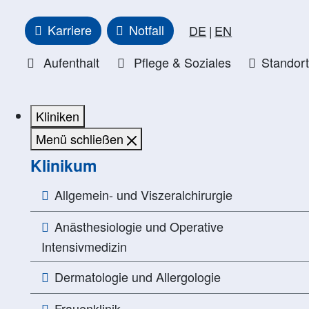
Zur Unternavigation springen
Karriere
Notfall
DE
EN
Aufenthalt
Pflege & Soziales
Standor
Kliniken
Menü schließen
Klinikum
Allgemein- und Viszeralchirurgie
Anästhesiologie und Operative
Intensivmedizin
Dermatologie und Allergologie
Frauenklinik