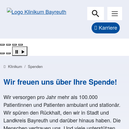
Karriere
Pflegekraft in weißer Arbeitskleidung zeigt direkt auf de
Vor grünem Hintergrund steht eine lächelnde Person in 
Eine lächelnde Pflegekraft in hellblauer OP-Kleidung häl
Lächelnde Pflegekraft in blauer Arbeitskleidung öffnet d
Previous
Next
Klinikum
Spenden
Wir freuen uns über Ihre Spende!
Wir versorgen pro Jahr mehr als 100.000
Patientinnen und Patienten ambulant und stationär.
Wir spüren den Rückhalt, den wir in Stadt und
Landkreis Bayreuth und darüber hinaus haben. Die
Menschen vertrauen uns. Und viele unterstützen